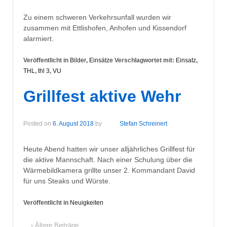
Zu einem schweren Verkehrsunfall wurden wir
zusammen mit Ettlishofen, Anhofen und Kissendorf
alarmiert.
Veröffentlicht in
Bilder
,
Einsätze
Verschlagwortet mit:
Einsatz
,
THL
,
thl 3
,
VU
Grillfest aktive Wehr
Posted on
6. August 2018
by
Stefan Schreinert
Heute Abend hatten wir unser alljährliches Grillfest für
die aktive Mannschaft. Nach einer Schulung über die
Wärmebildkamera grillte unser 2. Kommandant David
für uns Steaks und Würste.
Veröffentlicht in
Neuigkeiten
‹ Ältere Beiträge