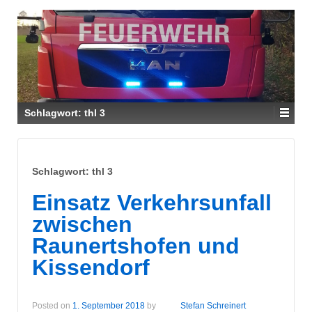
Schlagwort:
thl 3
Schlagwort:
thl 3
Einsatz Verkehrsunfall
zwischen
Raunertshofen und
Kissendorf
Posted on
1. September 2018
by
Stefan Schreinert