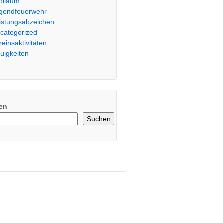
biläum
gendfeuerwehr
istungsabzeichen
categorized
reinsaktivitäten
uigkeiten
en
Suchen