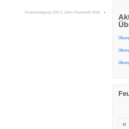
Vorankündigung 150+1 Jahre Feuerwehr Bühl
›
Ak
Üb
Übung
Übung
Übung
Fe
M