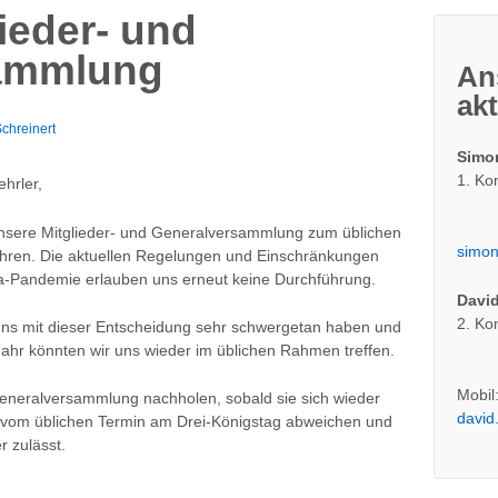
ieder- und
ammlung
An
ak
Schreinert
Simo
1. K
hrler,
unsere Mitglieder- und Generalversammlung zum üblichen
simon
hren. Die aktuellen Regelungen und Einschränkungen
Pandemie erlauben uns erneut keine Durchführung.
David
2. K
r uns mit dieser Entscheidung sehr schwergetan haben und
Jahr könnten wir uns wieder im üblichen Rahmen treffen.
Mobil
eneralversammlung nachholen, sobald sie sich wieder
david
r vom üblichen Termin am Drei-Königstag abweichen und
r zulässt.