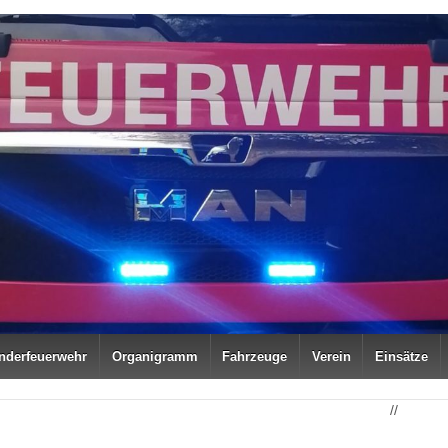
nderfeuerwehr
Organigramm
Fahrzeuge
Verein
Einsätze
//