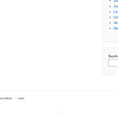
Ju
Ju
Le
Un
Ve
Ne
Such
usschluss
Links
↑