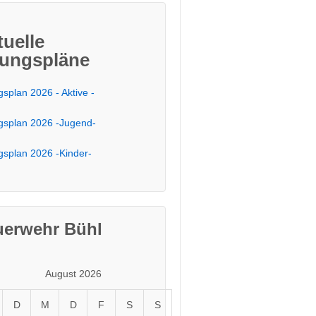
tuelle
ungspläne
splan 2026 - Aktive -
splan 2026 -Jugend-
splan 2026 -Kinder-
uerwehr Bühl
August 2026
D
M
D
F
S
S