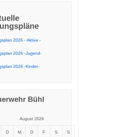
tuelle
ungspläne
splan 2026 - Aktive -
splan 2026 -Jugend-
splan 2026 -Kinder-
uerwehr Bühl
August 2026
D
M
D
F
S
S