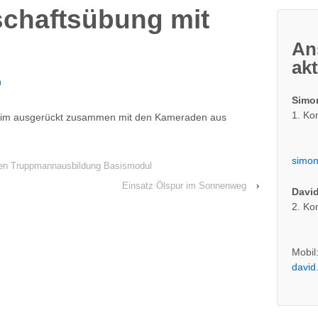
chaftsübung mit
An
ak
n
Simo
1. K
heim ausgerückt zusammen mit den Kameraden aus
simon
aren Truppmannausbildung Basismodul
Einsatz Ölspur im Sonnenweg
›
David
2. K
Mobil
david