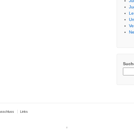
Ju
Ju
Le
Un
Ve
Ne
Such
usschluss
Links
↑