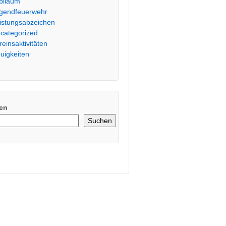
biläum
gendfeuerwehr
istungsabzeichen
categorized
reinsaktivitäten
uigkeiten
en
Suchen