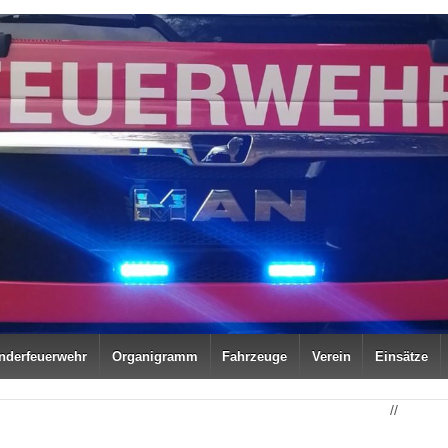
nderfeuerwehr
Organigramm
Fahrzeuge
Verein
Einsätze
//