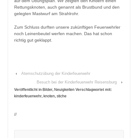
auf dem Übungsplan. Wir zeigten den Kindern einen
Rettungsknoten, auch genannt als Brustbund und den
gelegten Mastwurf am Strahlrohr.
Zum Schluss durften unsere zukünftigen Feuerwehrler
noch Leinenbeutel werfen machen. Das hat schon
richtig gut geklappt.
‹
Atemschutzübung der Kinderfeuerwehr
Besuch bei der Kinderfeuerwehr Reisensburg
›
Veröffentlicht in
Bilder
,
Neuigkeiten
Verschlagwortet mit:
kinderfeuerwehr
,
knoten
,
stiche
//