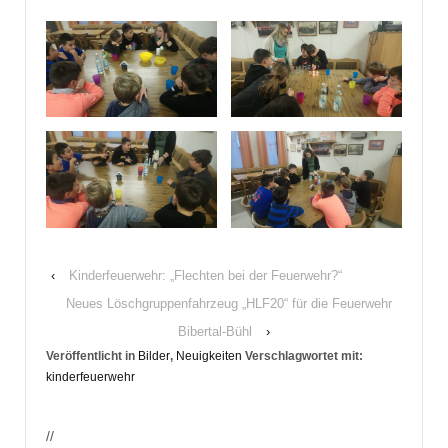
‹
Kinderfeuerwehr: „Flechten bei der Feuerwehr?“
Neues Löschgruppenfahrzeug „HLF20“ für die Feuerwehr
Bibertal-Bühl
›
Veröffentlicht in
Bilder
,
Neuigkeiten
Verschlagwortet mit:
kinderfeuerwehr
//