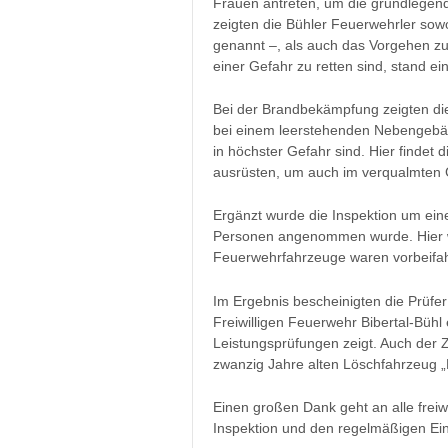
Frauen antreten, um die grundlegend
zeigten die Bühler Feuerwehrler sowo
genannt –, als auch das Vorgehen 
einer Gefahr zu retten sind, stand ei
Bei der Brandbekämpfung zeigten di
bei einem leerstehenden Nebengebä
in höchster Gefahr sind. Hier findet
ausrüsten, um auch im verqualmten
Ergänzt wurde die Inspektion um ein
Personen angenommen wurde. Hier w
Feuerwehrfahrzeuge waren vorbeifah
Im Ergebnis bescheinigten die Prüfer
Freiwilligen Feuerwehr Bibertal-Bühl
Leistungsprüfungen zeigt. Auch der Z
zwanzig Jahre alten Löschfahrzeug „
Einen großen Dank geht an alle freiwi
Inspektion und den regelmäßigen Ei