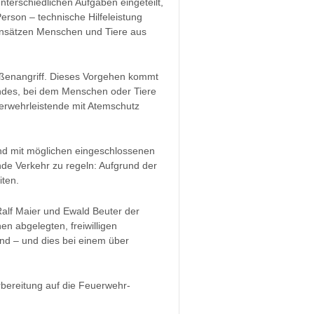
terschiedlichen Aufgaben eingeteilt,
erson – technische Hilfeleistung
insätzen Menschen und Tiere aus
ußenangriff. Dieses Vorgehen kommt
ndes, bei dem Menschen oder Tiere
uerwehrleistende mit Atemschutz
and mit möglichen eingeschlossenen
e Verkehr zu regeln: Aufgrund der
ten.
Ralf Maier und Ewald Beuter der
en abgelegten, freiwilligen
and – und dies bei einem über
orbereitung auf die Feuerwehr-