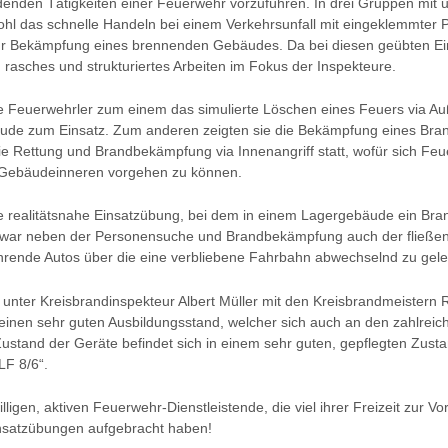
enden Tätigkeiten einer Feuerwehr vorzuführen. In drei Gruppen mit un
hl das schnelle Handeln bei einem Verkehrsunfall mit eingeklemmter P
zur Bekämpfung eines brennenden Gebäudes. Da bei diesen geübten E
n rasches und strukturiertes Arbeiten im Fokus der Inspekteure.
e Feuerwehrler zum einem das simulierte Löschen eines Feuers via A
ude zum Einsatz. Zum anderen zeigten sie die Bekämpfung eines Bra
 die Rettung und Brandbekämpfung via Innenangriff statt, wofür sich Fe
 Gebäudeinneren vorgehen zu können.
e realitätsnahe Einsatzübung, bei dem in einem Lagergebäude ein Br
ar neben der Personensuche und Brandbekämpfung auch der fließend
rende Autos über die eine verbliebene Fahrbahn abwechselnd zu gelei
 unter Kreisbrandinspekteur Albert Müller mit den Kreisbrandmeistern 
 einen sehr guten Ausbildungsstand, welcher sich auch an den zahlreich
ustand der Geräte befindet sich in einem sehr guten, gepflegten Zust
LF 8/6“.
lligen, aktiven Feuerwehr-Dienstleistende, die viel ihrer Freizeit zur V
nsatzübungen aufgebracht haben!