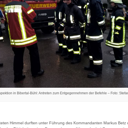
pektion in Bibertal-Bühl: Antreten zum Entgegennehmen der Befehle – Foto: Stef
hteten Himmel durften unter Führung des Kommandanten Markus Betz 