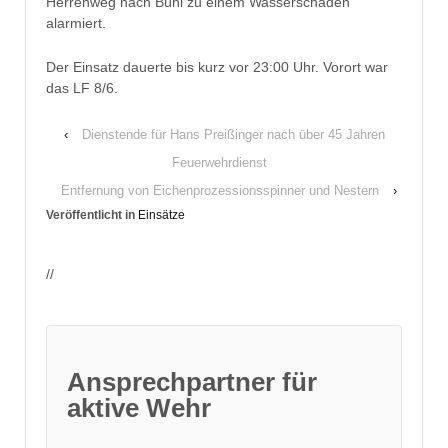
Herrenweg nach Bühl zu einem Wasserschaden
alarmiert.
Der Einsatz dauerte bis kurz vor 23:00 Uhr. Vorort war
das LF 8/6.
‹
Dienstende für Hans Preißinger nach über 45 Jahren
Feuerwehrdienst
Entfernung von Eichenprozessionsspinner und Nestern
›
Veröffentlicht in
Einsätze
//
Ansprechpartner für
aktive Wehr