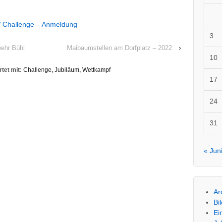
 Challenge – Anmeldung
3
ehr Bühl
Maibaumstellen am Dorfplatz – 2022
›
10
tet mit:
Challenge
,
Jubiläum
,
Wettkampf
17
24
31
« Jun
Ar
Bi
Ei