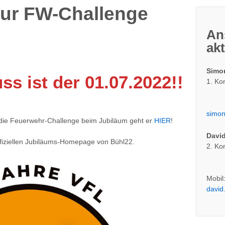
ur FW-Challenge
An
ak
Simo
s ist der 01.07.2022!!
1. K
simon
die Feuerwehr-Challenge beim Jubiläum geht er
HIER
!
David
ffiziellen Jubiläums-Homepage von Bühl22.
2. K
Mobil
david