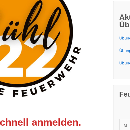
Ak
Üb
Übung
Übung
Übung
Fe
chnell anmelden.
M