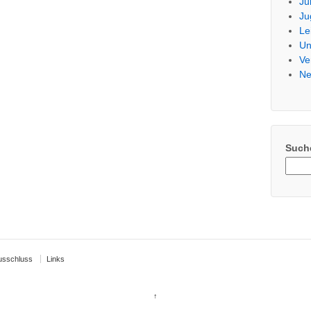
Ju
Ju
Le
Un
Ve
Ne
Such
usschluss
Links
↑