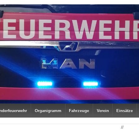
nderfeuerwehr
Organigramm
Fahrzeuge
Verein
Einsätze
//