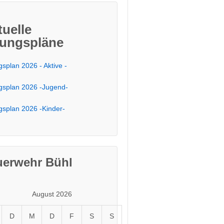
tuelle
ungspläne
splan 2026 - Aktive -
splan 2026 -Jugend-
splan 2026 -Kinder-
uerwehr Bühl
August 2026
D
M
D
F
S
S