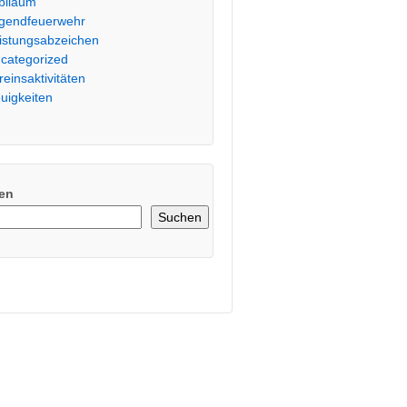
biläum
gendfeuerwehr
istungsabzeichen
categorized
reinsaktivitäten
uigkeiten
en
Suchen