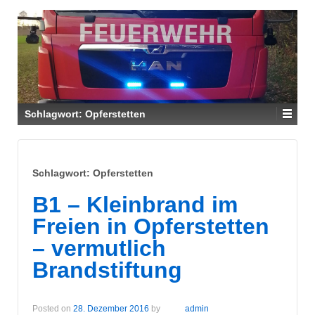
Schlagwort:
Opferstetten
Schlagwort:
Opferstetten
B1 – Kleinbrand im
Freien in Opferstetten
– vermutlich
Brandstiftung
Posted on
28. Dezember 2016
by
admin