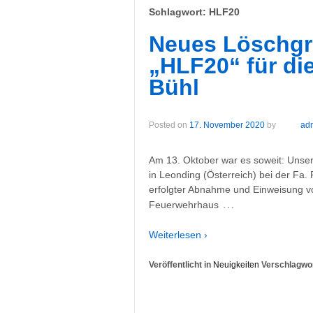
Schlagwort:
HLF20
Neues Löschgr
„HLF20“ für di
Bühl
Posted on
17. November 2020
by
ad
Am 13. Oktober war es soweit: Uns
in Leonding (Österreich) bei der F
erfolgter Abnahme und Einweisung v
…
Feuerwehrhaus
Weiterlesen ›
Veröffentlicht in
Neuigkeiten
Verschlagwor