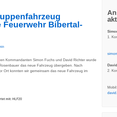
An
uppenfahrzeug
ak
e Feuerwehr Bibertal-
Simo
1. K
min
simon
eren Kommandanten Simon Fuchs und David Richter wurde
David
a. Rosenbauer das neue Fahrzeug übergeben. Nach
2. K
or Ort konnten wir gemeinsam das neue Fahrzeug im
Mobil
david
tet mit:
HLF20