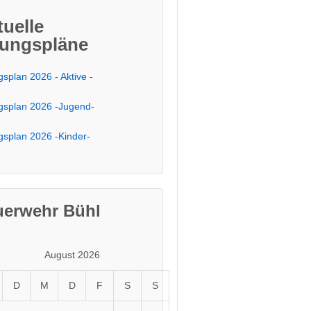
tuelle
ungspläne
splan 2026 - Aktive -
splan 2026 -Jugend-
splan 2026 -Kinder-
uerwehr Bühl
August 2026
D
M
D
F
S
S