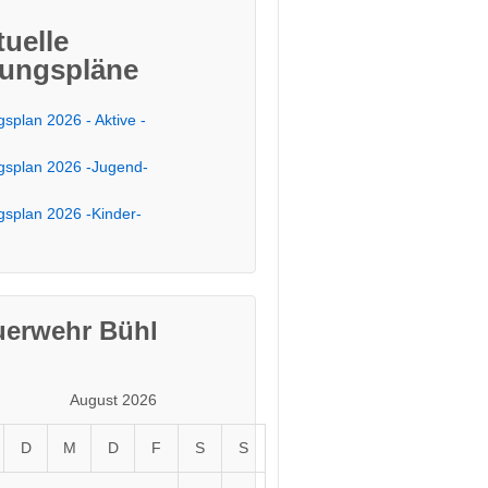
tuelle
ungspläne
splan 2026 - Aktive -
splan 2026 -Jugend-
splan 2026 -Kinder-
uerwehr Bühl
August 2026
D
M
D
F
S
S