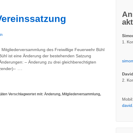
An
Vereinssatzung
ak
in
Simo
1. K
e Mitgliederversammlung des Freiwillige Feuerwehr Bühl
Bühl ist eine Änderung der bestehenden Satzung
simon
Änderungen: – Änderung zu drei gleichberechtigten
…
tzender)–
David
2. K
täten
Verschlagwortet mit:
Änderung
,
Mitgliederversammlung
,
Mobil
david