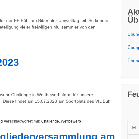
Ak
Üb
er der FF Bühl am Bibertaler Umwelttag teil. So konnte
eteiligung vieler freiwilligen Müllsammler von den
Übung
Übung
2023
Übung
n
Fe
ewehr-Challenge in Wettbewerbsform für unsere
 Diese findet am 15.07.2023 am Sportplatz des VfL Bühl
ed
Verschlagwortet mit:
Challenge
,
Wettbewerb
M
itgliederversammlung am