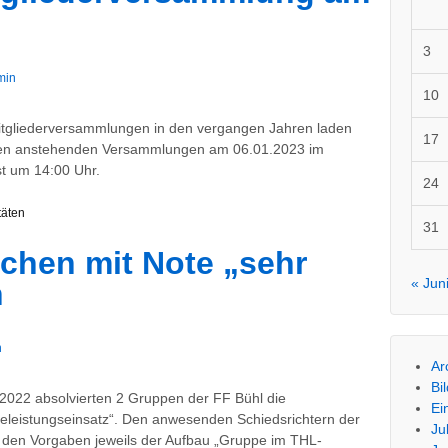
3
min
10
tgliederversammlungen in den vergangen Jahren laden
17
zu den anstehenden Versammlungen am 06.01.2023 im
st um 14:00 Uhr.
24
täten
31
chen mit Note „sehr
« Jun
n
n
Ar
Bi
2022 absolvierten 2 Gruppen der FF Bühl die
Ei
feleistungseinsatz“. Den anwesenden Schiedsrichtern der
Ju
den Vorgaben jeweils der Aufbau „Gruppe im THL-