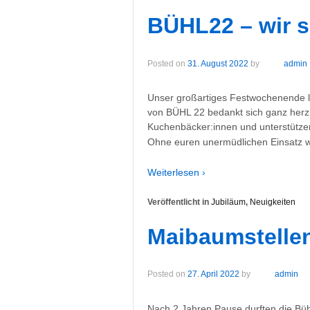
BÜHL22 – wir s
Posted on
31. August 2022
by
admin
Unser großartiges Festwochenende l
von BÜHL 22 bedankt sich ganz herzli
Kuchenbäcker:innen und unterstütze
Ohne euren unermüdlichen Einsatz 
Weiterlesen ›
Veröffentlicht in
Jubiläum
,
Neuigkeiten
Maibaumstellen
Posted on
27. April 2022
by
admin
Nach 2 Jahren Pause durften die Büh