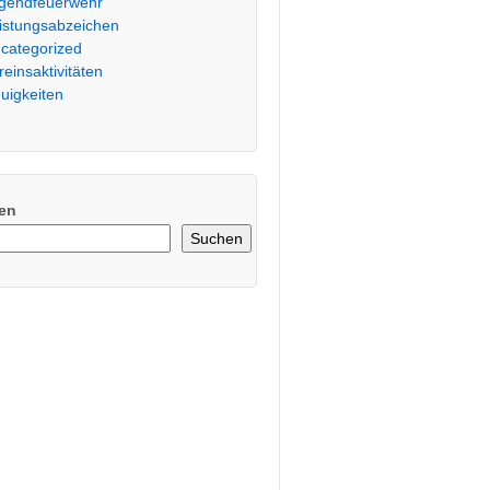
gendfeuerwehr
istungsabzeichen
categorized
reinsaktivitäten
uigkeiten
en
Suchen