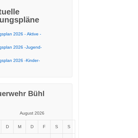
tuelle
ungspläne
splan 2026 - Aktive -
splan 2026 -Jugend-
splan 2026 -Kinder-
uerwehr Bühl
August 2026
D
M
D
F
S
S